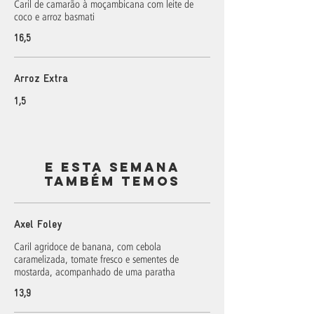
Caril de camarão à moçambicana com leite de
coco e arroz basmati
16,5
Arroz Extra
1,5
E ESTA SEMANA
TAMBÉM TEMOS
Axel Foley
Caril agridoce de banana, com cebola
caramelizada, tomate fresco e sementes de
mostarda, acompanhado de uma paratha
13,9