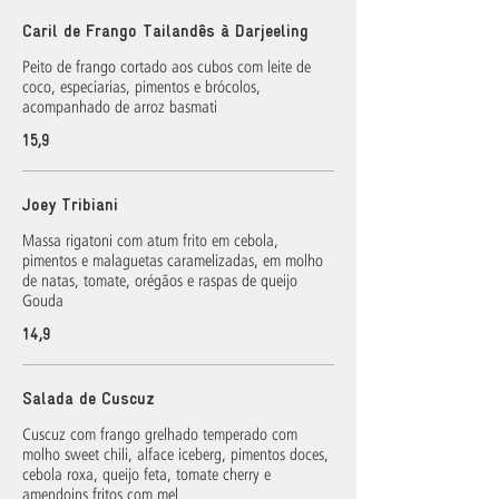
Caril de Frango Tailandês à Darjeeling
Peito de frango cortado aos cubos com leite de
coco, especiarias, pimentos e brócolos,
acompanhado de arroz basmati
15,9
Joey Tribiani
Massa rigatoni com atum frito em cebola,
pimentos e malaguetas caramelizadas, em molho
de natas, tomate, orégãos e raspas de queijo
Gouda
14,9
Salada de Cuscuz
Cuscuz com frango grelhado temperado com
molho sweet chili, alface iceberg, pimentos doces,
cebola roxa, queijo feta, tomate cherry e
amendoins fritos com mel