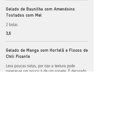
Gelado de Baunilha com Amendoins
Tostados com Mel
2 bolas
3,6
Gelado de Manga com Hortelã e Flocos de
Chili Picante
Leva poucas natas, por isso a textura pode
parecer-se um pouco à de um sorvete. É decorado
com amendoins tostados com mel.
4,6
VINHO BRANCO
Rosário