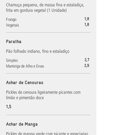
Chamuça pequena, de massa fina e estaladiça,
frita em gordura vegetal (1 Unidade)
Frango
1,8
Vegetais
1,8
Paratha
Pão folhado indiano, fino e estaladiço
Simples
2,7
Manteiga de Alho e Ervas
2,9
Achar de Cenouras
Pickles de cenoura ligeiramente picantes com
limão e pimentão doce
1,5
Achar de Manga
Pickles de manga verde com picante e especiarias