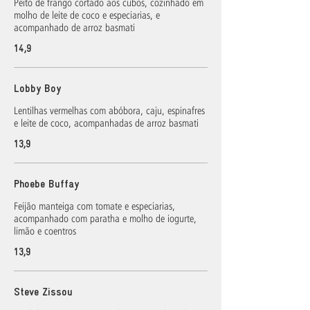
Peito de frango cortado aos cubos, cozinhado em
molho de leite de coco e especiarias, e
acompanhado de arroz basmati
14,9
Lobby Boy
Lentilhas vermelhas com abóbora, caju, espinafres
e leite de coco, acompanhadas de arroz basmati
13,9
Phoebe Buffay
Feijão manteiga com tomate e especiarias,
acompanhado com paratha e molho de iogurte,
limão e coentros
13,9
Steve Zissou